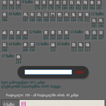
9 ხაზი:
雨
青
非
面
革
韋
韭
音
頁
風
飛
食
首
173
174
175
176
177
178
179
180
181
182
183
184
185
10 ხაზი:
11 ხაზი:
香
馬
骨
高
髟
鬥
鬯
鬲
鬼
韋
竜
186
187
188
189
190
191
192
193
194
178
212
魚
鳥
195
196
12 ხაზი:
13 ხაზი:
鹵
鹿
麦
麻
黄
黍
黑
黹
黽
鼎
鼓
197
198
199
200
201
202
203
204
205
206
207
14 ხაზი:
15 ხაზი:
16 ხაზი:
鼠
鼻
齊
齒
龍
亀
龜
208
209
210
211
212
213
213
17 ხაზი:
龠
214
სულ გამოიყენება 5071 კანჯი
ლექსიკონში ნათარგმნია 49581 სიტყვა
რადიკალი: 109 - ამ რადიკალში არის: 49 კანჯი
目
0 ხაზი: