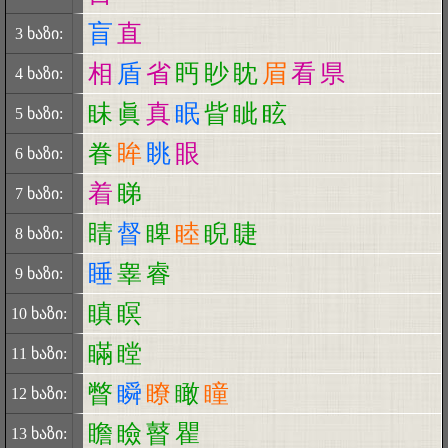
盲
直
3 ხაზი:
相
盾
省
眄
眇
眈
眉
看
県
4 ხაზი:
眛
眞
真
眠
眥
眦
眩
5 ხაზი:
眷
眸
眺
眼
6 ხაზი:
着
睇
7 ხაზი:
睛
督
睥
睦
睨
睫
8 ხაზი:
睡
睾
睿
9 ხაზი:
瞋
瞑
10 ხაზი:
瞞
瞠
11 ხაზი:
瞥
瞬
瞭
瞰
瞳
12 ხაზი:
瞻
瞼
瞽
瞿
13 ხაზი: