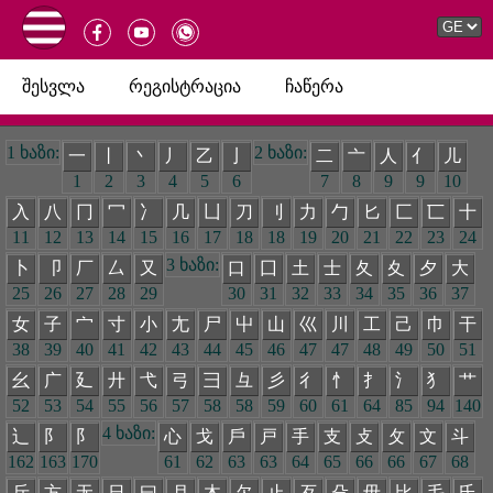
შესვლა
რეგისტრაცია
ჩაწერა
1 ხაზი:
2 ხაზი:
一
丨
丶
丿
乙
亅
二
亠
人
亻
儿
1
2
3
4
5
6
7
8
9
9
10
入
八
冂
冖
冫
几
凵
刀
刂
力
勹
匕
匚
匸
十
11
12
13
14
15
16
17
18
18
19
20
21
22
23
24
3 ხაზი:
卜
卩
厂
厶
又
口
囗
土
士
夂
夊
夕
大
25
26
27
28
29
30
31
32
33
34
35
36
37
女
子
宀
寸
小
尢
尸
屮
山
巛
川
工
己
巾
干
38
39
40
41
42
43
44
45
46
47
47
48
49
50
51
幺
广
廴
廾
弋
弓
彐
彑
彡
彳
忄
扌
氵
犭
艹
52
53
54
55
56
57
58
58
59
60
61
64
85
94
140
4 ხაზი:
辶
阝
阝
心
戈
戶
戸
手
支
攴
攵
文
斗
162
163
170
61
62
63
63
64
65
66
66
67
68
斤
方
无
日
曰
月
木
欠
止
歹
殳
毋
比
毛
氏