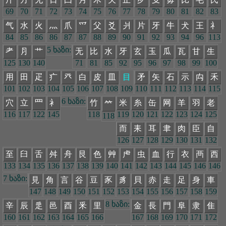
69
70
71
72
73
74
75
76
77
78
79
80
81
82
83
气
水
火
灬
爪
爫
父
爻
爿
片
牙
牛
犬
王
礻
84
85
86
86
87
87
88
89
90
91
92
93
94
96
113
5 ხაზი:
耂
⺼
艹
无
比
水
牙
玄
玉
瓜
瓦
甘
生
125
130
140
71
81
85
92
95
96
97
98
99
100
用
田
疋
疒
癶
白
皮
皿
目
矛
矢
石
示
禸
禾
101
102
103
104
105
106
107
108
109
110
111
112
113
114
115
6 ხაზი:
穴
立
罒
衤
竹
米
糸
缶
网
羊
羽
老
𥫗
116
117
122
145
118
119
120
121
122
123
124
125
118
而
耒
耳
聿
肉
臣
自
126
127
128
129
130
131
132
至
臼
舌
舛
舟
艮
色
艸
虍
虫
血
行
衣
襾
西
133
134
135
136
137
138
139
140
141
142
143
144
145
146
146
7 ხაზი:
見
角
言
谷
豆
豕
豸
貝
赤
走
足
身
車
147
148
149
150
151
152
153
154
155
156
157
158
159
8 ხაზი:
辛
辰
辵
邑
酉
釆
里
金
長
門
阜
隶
隹
160
161
162
163
164
165
166
167
168
169
170
171
172