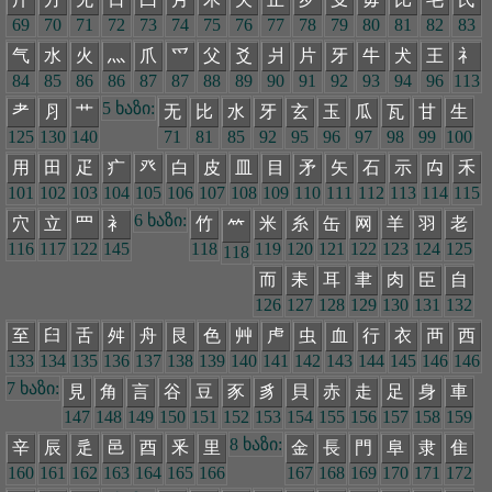
69
70
71
72
73
74
75
76
77
78
79
80
81
82
83
气
水
火
灬
爪
爫
父
爻
爿
片
牙
牛
犬
王
礻
84
85
86
86
87
87
88
89
90
91
92
93
94
96
113
5 ხაზი:
耂
⺼
艹
无
比
水
牙
玄
玉
瓜
瓦
甘
生
125
130
140
71
81
85
92
95
96
97
98
99
100
用
田
疋
疒
癶
白
皮
皿
目
矛
矢
石
示
禸
禾
101
102
103
104
105
106
107
108
109
110
111
112
113
114
115
6 ხაზი:
穴
立
罒
衤
竹
米
糸
缶
网
羊
羽
老
𥫗
116
117
122
145
118
119
120
121
122
123
124
125
118
而
耒
耳
聿
肉
臣
自
126
127
128
129
130
131
132
至
臼
舌
舛
舟
艮
色
艸
虍
虫
血
行
衣
襾
西
133
134
135
136
137
138
139
140
141
142
143
144
145
146
146
7 ხაზი:
見
角
言
谷
豆
豕
豸
貝
赤
走
足
身
車
147
148
149
150
151
152
153
154
155
156
157
158
159
8 ხაზი:
辛
辰
辵
邑
酉
釆
里
金
長
門
阜
隶
隹
160
161
162
163
164
165
166
167
168
169
170
171
172