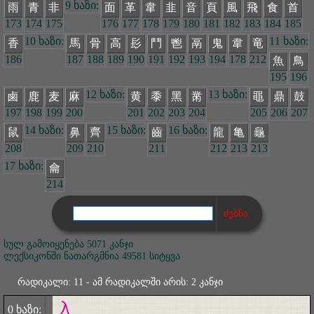
9 ხაზი:
雨
青
非
面
革
韋
韭
音
頁
風
飛
食
首
173
174
175
176
177
178
179
180
181
182
183
184
185
10 ხაზი:
11 ხაზი:
香
馬
骨
高
髟
鬥
鬯
鬲
鬼
韋
竜
186
187
188
189
190
191
192
193
194
178
212
魚
鳥
195
196
12 ხაზი:
13 ხაზი:
鹵
鹿
麦
麻
黄
黍
黑
黹
黽
鼎
鼓
197
198
199
200
201
202
203
204
205
206
207
14 ხაზი:
15 ხაზი:
16 ხაზი:
鼠
鼻
齊
齒
龍
亀
龜
208
209
210
211
212
213
213
17 ხაზი:
龠
214
სულ გამოიყენება 5071 კანჯი
ლექსიკონში ნათარგმნია 49581 სიტყვა
რადიკალი: 11 - ამ რადიკალში არის: 2 კანჯი
入
0 ხაზი: