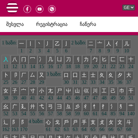
შესვლა
რეგისტრაცია
ჩაწერა
1 ხაზი:
2 ხაზი:
一
丨
丶
丿
乙
亅
二
亠
人
亻
儿
1
2
3
4
5
6
7
8
9
9
10
入
八
冂
冖
冫
几
凵
刀
刂
力
勹
匕
匚
匸
十
11
12
13
14
15
16
17
18
18
19
20
21
22
23
24
3 ხაზი:
卜
卩
厂
厶
又
口
囗
土
士
夂
夊
夕
大
25
26
27
28
29
30
31
32
33
34
35
36
37
女
子
宀
寸
小
尢
尸
屮
山
巛
川
工
己
巾
干
38
39
40
41
42
43
44
45
46
47
47
48
49
50
51
幺
广
廴
廾
弋
弓
彐
彑
彡
彳
忄
扌
氵
犭
艹
52
53
54
55
56
57
58
58
59
60
61
64
85
94
140
4 ხაზი:
辶
阝
阝
心
戈
戶
戸
手
支
攴
攵
文
斗
162
163
170
61
62
63
63
64
65
66
66
67
68
斤
方
无
日
曰
月
木
欠
止
歹
殳
毋
比
毛
氏