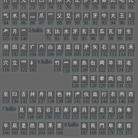
69
70
71
72
73
74
75
76
77
78
79
80
81
82
83
气
水
火
灬
爪
爫
父
爻
爿
片
牙
牛
犬
王
礻
84
85
86
86
87
87
88
89
90
91
92
93
94
96
113
5 ხაზი:
耂
⺼
艹
无
比
水
牙
玄
玉
瓜
瓦
甘
生
125
130
140
71
81
85
92
95
96
97
98
99
100
用
田
疋
疒
癶
白
皮
皿
目
矛
矢
石
示
禸
禾
101
102
103
104
105
106
107
108
109
110
111
112
113
114
115
6 ხაზი:
穴
立
罒
衤
竹
米
糸
缶
网
羊
羽
老
𥫗
116
117
122
145
118
119
120
121
122
123
124
125
118
而
耒
耳
聿
肉
臣
自
126
127
128
129
130
131
132
至
臼
舌
舛
舟
艮
色
艸
虍
虫
血
行
衣
襾
西
133
134
135
136
137
138
139
140
141
142
143
144
145
146
146
7 ხაზი:
見
角
言
谷
豆
豕
豸
貝
赤
走
足
身
車
147
148
149
150
151
152
153
154
155
156
157
158
159
8 ხაზი:
辛
辰
辵
邑
酉
釆
里
金
長
門
阜
隶
隹
160
161
162
163
164
165
166
167
168
169
170
171
172