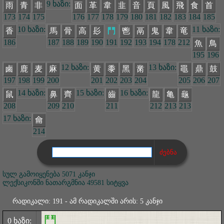
9 ხაზი:
雨
青
非
面
革
韋
韭
音
頁
風
飛
食
首
173
174
175
176
177
178
179
180
181
182
183
184
185
10 ხაზი:
11 ხაზი:
香
馬
骨
高
髟
鬥
鬯
鬲
鬼
韋
竜
186
187
188
189
190
191
192
193
194
178
212
魚
鳥
195
196
12 ხაზი:
13 ხაზი:
鹵
鹿
麦
麻
黄
黍
黑
黹
黽
鼎
鼓
197
198
199
200
201
202
203
204
205
206
207
14 ხაზი:
15 ხაზი:
16 ხაზი:
鼠
鼻
齊
齒
龍
亀
龜
208
209
210
211
212
213
213
17 ხაზი:
龠
214
სულ გამოიყენება 5071 კანჯი
ლექსიკონში ნათარგმნია 49581 სიტყვა
რადიკალი: 191 - ამ რადიკალში არის: 5 კანჯი
鬥
0 ხაზი: