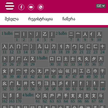
შესვლა
რეგისტრაცია
ჩაწერა
1 ხაზი:
2 ხაზი:
一
丨
丶
丿
乙
亅
二
亠
人
亻
儿
1
2
3
4
5
6
7
8
9
9
10
入
八
冂
冖
冫
几
凵
刀
刂
力
勹
匕
匚
匸
十
11
12
13
14
15
16
17
18
18
19
20
21
22
23
24
3 ხაზი:
卜
卩
厂
厶
又
口
囗
土
士
夂
夊
夕
大
25
26
27
28
29
30
31
32
33
34
35
36
37
女
子
宀
寸
小
尢
尸
屮
山
巛
川
工
己
巾
干
38
39
40
41
42
43
44
45
46
47
47
48
49
50
51
幺
广
廴
廾
弋
弓
彐
彑
彡
彳
忄
扌
氵
犭
艹
52
53
54
55
56
57
58
58
59
60
61
64
85
94
140
4 ხაზი:
辶
阝
阝
心
戈
戶
戸
手
支
攴
攵
文
斗
162
163
170
61
62
63
63
64
65
66
66
67
68
斤
方
无
日
曰
月
木
欠
止
歹
殳
毋
比
毛
氏