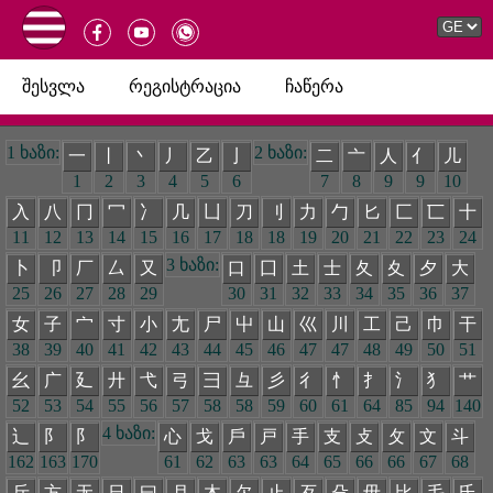
შესვლა
რეგისტრაცია
ჩაწერა
1 ხაზი:
2 ხაზი:
一
丨
丶
丿
乙
亅
二
亠
人
亻
儿
1
2
3
4
5
6
7
8
9
9
10
入
八
冂
冖
冫
几
凵
刀
刂
力
勹
匕
匚
匸
十
11
12
13
14
15
16
17
18
18
19
20
21
22
23
24
3 ხაზი:
卜
卩
厂
厶
又
口
囗
土
士
夂
夊
夕
大
25
26
27
28
29
30
31
32
33
34
35
36
37
女
子
宀
寸
小
尢
尸
屮
山
巛
川
工
己
巾
干
38
39
40
41
42
43
44
45
46
47
47
48
49
50
51
幺
广
廴
廾
弋
弓
彐
彑
彡
彳
忄
扌
氵
犭
艹
52
53
54
55
56
57
58
58
59
60
61
64
85
94
140
4 ხაზი:
辶
阝
阝
心
戈
戶
戸
手
支
攴
攵
文
斗
162
163
170
61
62
63
63
64
65
66
66
67
68
斤
方
无
日
曰
月
木
欠
止
歹
殳
毋
比
毛
氏