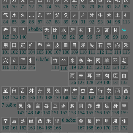
69
70
71
72
73
74
75
76
77
78
79
80
81
82
83
气
水
火
灬
爪
爫
父
爻
爿
片
牙
牛
犬
王
礻
84
85
86
86
87
87
88
89
90
91
92
93
94
96
113
5 ხაზი:
耂
⺼
艹
无
比
水
牙
玄
玉
瓜
瓦
甘
生
125
130
140
71
81
85
92
95
96
97
98
99
100
用
田
疋
疒
癶
白
皮
皿
目
矛
矢
石
示
禸
禾
101
102
103
104
105
106
107
108
109
110
111
112
113
114
115
6 ხაზი:
穴
立
罒
衤
竹
米
糸
缶
网
羊
羽
老
𥫗
116
117
122
145
118
119
120
121
122
123
124
125
118
而
耒
耳
聿
肉
臣
自
126
127
128
129
130
131
132
至
臼
舌
舛
舟
艮
色
艸
虍
虫
血
行
衣
襾
西
133
134
135
136
137
138
139
140
141
142
143
144
145
146
146
7 ხაზი:
見
角
言
谷
豆
豕
豸
貝
赤
走
足
身
車
147
148
149
150
151
152
153
154
155
156
157
158
159
8 ხაზი:
辛
辰
辵
邑
酉
釆
里
金
長
門
阜
隶
隹
160
161
162
163
164
165
166
167
168
169
170
171
172