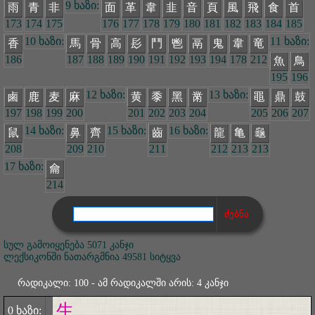
9 ხაზი:
雨
青
非
面
革
韋
韭
音
頁
風
飛
食
首
173
174
175
176
177
178
179
180
181
182
183
184
185
10 ხაზი:
11 ხაზი:
香
馬
骨
高
髟
鬥
鬯
鬲
鬼
韋
竜
186
187
188
189
190
191
192
193
194
178
212
魚
鳥
195
196
12 ხაზი:
13 ხაზი:
鹵
鹿
麦
麻
黄
黍
黑
黹
黽
鼎
鼓
197
198
199
200
201
202
203
204
205
206
207
14 ხაზი:
15 ხაზი:
16 ხაზი:
鼠
鼻
齊
齒
龍
亀
龜
208
209
210
211
212
213
213
17 ხაზი:
龠
214
სულ გამოიყენება 5071 კანჯი
ლექსიკონში ნათარგმნია 49581 სიტყვა
რადიკალი: 100 - ამ რადიკალში არის: 4 კანჯი
生
0 ხაზი: