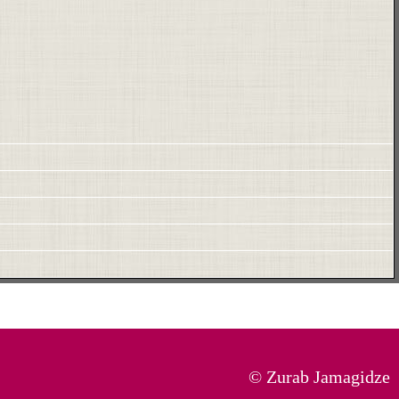
© Zurab Jamagidze