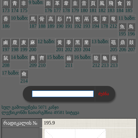
9 ხაზი:
雨
青
非
面
革
韋
韭
音
頁
風
飛
食
首
173
174
175
176
177
178
179
180
181
182
183
184
185
10 ხაზი:
11 ხაზი:
香
馬
骨
高
髟
鬥
鬯
鬲
鬼
韋
竜
186
187
188
189
190
191
192
193
194
178
212
魚
鳥
195
196
12 ხაზი:
13 ხაზი:
鹵
鹿
麦
麻
黄
黍
黑
黹
黽
鼎
鼓
197
198
199
200
201
202
203
204
205
206
207
14 ხაზი:
15 ხაზი:
16 ხაზი:
鼠
鼻
齊
齒
龍
亀
龜
208
209
210
211
212
213
213
17 ხაზი:
龠
214
სულ გამოიყენება 5071 კანჯი
ლექსიკონში ნათარგმნია 49581 სიტყვა
195.9
რადიკალის №