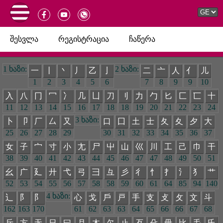
შესვლა
რეგისტრაცია
ჩაწერა
1 ხაზი:
2 ხაზი:
一
丨
丶
丿
乙
亅
二
亠
人
亻
儿
1
2
3
4
5
6
7
8
9
9
10
入
八
冂
冖
冫
几
凵
刀
刂
力
勹
匕
匚
匸
十
11
12
13
14
15
16
17
18
18
19
20
21
22
23
24
3 ხაზი:
卜
卩
厂
厶
又
口
囗
土
士
夂
夊
夕
大
25
26
27
28
29
30
31
32
33
34
35
36
37
女
子
宀
寸
小
尢
尸
屮
山
巛
川
工
己
巾
干
38
39
40
41
42
43
44
45
46
47
47
48
49
50
51
幺
广
廴
廾
弋
弓
彐
彑
彡
彳
忄
扌
氵
犭
艹
52
53
54
55
56
57
58
58
59
60
61
64
85
94
140
4 ხაზი:
辶
阝
阝
心
戈
戶
戸
手
支
攴
攵
文
斗
162
163
170
61
62
63
63
64
65
66
66
67
68
斤
方
无
日
曰
月
木
欠
止
歹
殳
毋
比
毛
氏