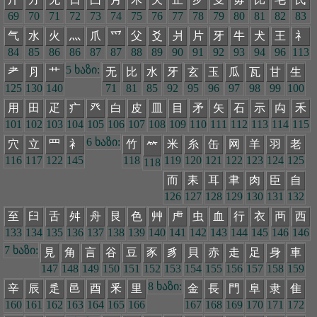
69
70
71
72
73
74
75
76
77
78
79
80
81
82
83
气
水
火
灬
爪
爫
父
爻
爿
片
牙
牛
犬
王
礻
84
85
86
86
87
87
88
89
90
91
92
93
94
96
113
5 ხაზი:
耂
⺼
艹
无
比
水
牙
玄
玉
瓜
瓦
甘
生
125
130
140
71
81
85
92
95
96
97
98
99
100
用
田
疋
疒
癶
白
皮
皿
目
矛
矢
石
示
禸
禾
101
102
103
104
105
106
107
108
109
110
111
112
113
114
115
6 ხაზი:
穴
立
罒
衤
竹
米
糸
缶
网
羊
羽
老
𥫗
116
117
122
145
118
119
120
121
122
123
124
125
118
而
耒
耳
聿
肉
臣
自
126
127
128
129
130
131
132
至
臼
舌
舛
舟
艮
色
艸
虍
虫
血
行
衣
襾
西
133
134
135
136
137
138
139
140
141
142
143
144
145
146
146
7 ხაზი:
見
角
言
谷
豆
豕
豸
貝
赤
走
足
身
車
147
148
149
150
151
152
153
154
155
156
157
158
159
8 ხაზი:
辛
辰
辵
邑
酉
釆
里
金
長
門
阜
隶
隹
160
161
162
163
164
165
166
167
168
169
170
171
172