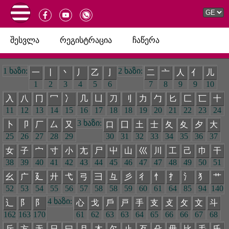
შესვლა
რეგისტრაცია
ჩაწერა
1 ხაზი:
2 ხაზი:
一
丨
丶
丿
乙
亅
二
亠
人
亻
儿
1
2
3
4
5
6
7
8
9
9
10
入
八
冂
冖
冫
几
凵
刀
刂
力
勹
匕
匚
匸
十
11
12
13
14
15
16
17
18
18
19
20
21
22
23
24
3 ხაზი:
卜
卩
厂
厶
又
口
囗
土
士
夂
夊
夕
大
25
26
27
28
29
30
31
32
33
34
35
36
37
女
子
宀
寸
小
尢
尸
屮
山
巛
川
工
己
巾
干
38
39
40
41
42
43
44
45
46
47
47
48
49
50
51
幺
广
廴
廾
弋
弓
彐
彑
彡
彳
忄
扌
氵
犭
艹
52
53
54
55
56
57
58
58
59
60
61
64
85
94
140
4 ხაზი:
辶
阝
阝
心
戈
戶
戸
手
支
攴
攵
文
斗
162
163
170
61
62
63
63
64
65
66
66
67
68
斤
方
无
日
曰
月
木
欠
止
歹
殳
毋
比
毛
氏