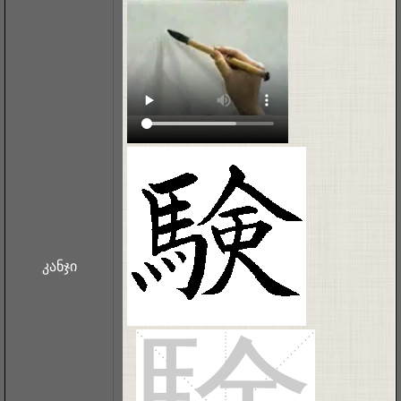
კანჯი