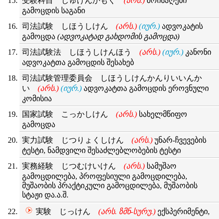
受験科目 じゅけんかもく
(არს.)
მოისაღები
გამოცდის საგანი
司法試験 しほうしけん
(არს.)
(იურ.)
ადვოკატის
გამოცდა
(ადვოკატად გახდომის გამოცდა)
司法試験法 しほうしけんほう
(არს.)
(იურ.)
კანონი
ადვოკატთა გამოცდის შესახებ
司法試験管理委員会 しほうしけんかんりいいんか
い
(არს.)
(იურ.)
ადვოკატთა გამოცდის ეროვნული
კომისია
国家試験 こっかしけん
(არს.)
სახელმწიფო
გამოცდა
実力試験 じつりょくしけん
(არს.)
უნარ-ჩვევების
ტესტი, ნამდვილი შესაძლებლობების ტესტი
実務経験 じつむけいけん
(არს.)
სამუშაო
გამოცდილება, პროფესიული გამოცდილება,
მუშაობის პრაქტიკული გამოცდილება, მუშაობის
სტაჟი და.ა.შ.
実験 じっけん
(არს. ზმნ-სურუ.)
ექსპერიმენტი,