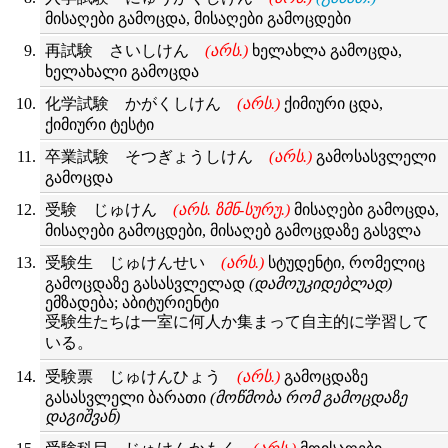
მისაღები გამოცდა, მისაღები გამოცდები
再試験 さいしけん
(არს.)
ხელახლა გამოცდა,
ხელახალი გამოცდა
化学試験 かがくしけん
(არს.)
ქიმიური ცდა,
ქიმიური ტესტი
卒業試験 そつぎょうしけん
(არს.)
გამოსასვლელი
გამოცდა
受験 じゅけん
(არს. ზმნ-სურუ.)
მისაღები გამოცდა,
მისაღები გამოცდები, მისაღებ გამოცდაზე გასვლა
受験生 じゅけんせい
(არს.)
სტუდენტი, რომელიც
გამოცდაზე გასასვლელად
(დამოუკიდებლად)
ემზადება; აბიტურიენტი
受験生たちは一室に何人か集まって自主的に学習して
いる。
受験票 じゅけんひょう
(არს.)
გამოცდაზე
გასასვლელი ბარათი
(მოწმობა რომ გამოცდაზე
დაგიშვან)