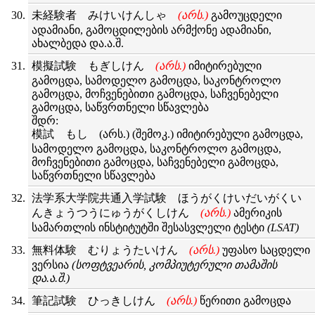
未経験者 みけいけんしゃ
(არს.)
გამოუცდელი
ადამიანი, გამოცდილების არმქონე ადამიანი,
ახალბედა და.ა.შ.
模擬試験 もぎしけん
(არს.)
იმიტირებული
გამოცდა, სამოდელო გამოცდა, საკონტროლო
გამოცდა, მოჩვენებითი გამოცდა, საჩვენებელი
გამოცდა, საწვრთნელი სწავლება
შდრ:
模試 もし (არს.) (შემოკ.) იმიტირებული გამოცდა,
სამოდელო გამოცდა, საკონტროლო გამოცდა,
მოჩვენებითი გამოცდა, საჩვენებელი გამოცდა,
საწვრთნელი სწავლება
法学系大学院共通入学試験 ほうがくけいだいがくい
んきょうつうにゅうがくしけん
(არს.)
ამერიკის
სამართლის ინსტიტუტში შესასვლელი ტესტი
(LSAT)
無料体験 むりょうたいけん
(არს.)
უფასო საცდელი
ვერსია
(სოფტვეარის, კომპიუტერული თამაშის
და.ა.შ.)
筆記試験 ひっきしけん
(არს.)
წერითი გამოცდა