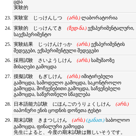
ცდა
実験的
実験室 じっけんしつ
(არს.)
ლაბორატორია
実験的 じっけんてき
(ზედ-ნა.)
ექსპერიმენტალური,
საექსპერიმენტო
実験結果 じっけんけっか
(არს.)
ექსპერიმენტის
შედეგები, ექსპერიმენტული შედეგები
採用試験 さいようしけん
(არს.)
სამუშაოზე
მისაღები გამოცდა
摸擬試験 もぎしけん
(არს.)
იმიტირებული
გამოცდა, სამოდელო გამოცდა, საკონტროლო
გამოცდა, მოჩვენებითი გამოცდა, საჩვენებელი
გამოცდა, საწვრთნელი სწავლება
日本語能力試験 にほんごのうりょくしけん
(არს.)
იაპონური ენის ცოდნის დონეთა ტესტი
期末試験 きまつしけん
(არს.)
(განათ.)
საბოლოო
გამოცდა, ფინალური გამოცდა
先生によると、今度の期末試験は難しいそうです。