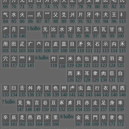
69
70
71
72
73
74
75
76
77
78
79
80
81
82
83
气
水
火
灬
爪
爫
父
爻
爿
片
牙
牛
犬
王
礻
84
85
86
86
87
87
88
89
90
91
92
93
94
96
113
5 ხაზი:
耂
⺼
艹
无
比
水
牙
玄
玉
瓜
瓦
甘
生
125
130
140
71
81
85
92
95
96
97
98
99
100
用
田
疋
疒
癶
白
皮
皿
目
矛
矢
石
示
禸
禾
101
102
103
104
105
106
107
108
109
110
111
112
113
114
115
6 ხაზი:
穴
立
罒
衤
竹
米
糸
缶
网
羊
羽
老
𥫗
116
117
122
145
118
119
120
121
122
123
124
125
118
而
耒
耳
聿
肉
臣
自
126
127
128
129
130
131
132
至
臼
舌
舛
舟
艮
色
艸
虍
虫
血
行
衣
襾
西
133
134
135
136
137
138
139
140
141
142
143
144
145
146
146
7 ხაზი:
見
角
言
谷
豆
豕
豸
貝
赤
走
足
身
車
147
148
149
150
151
152
153
154
155
156
157
158
159
8 ხაზი:
辛
辰
辵
邑
酉
釆
里
金
長
門
阜
隶
隹
160
161
162
163
164
165
166
167
168
169
170
171
172