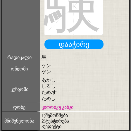
験
დააჭირე
馬
რადიკალი
ケン
ონჲომი
ゲン
あかし
しるし
კუნჲომი
ため.す
ためし
დონე
კჲოოიკუ კანჯი
1)შემოწმება
მნიშვნელობა
2)ტესტირება
3)ეფექტი