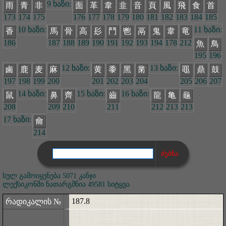
9 ხაზი:
雨
青
非
面
革
韋
韭
音
頁
風
飛
食
首
173
174
175
176
177
178
179
180
181
182
183
184
185
10 ხაზი:
11 ხაზი:
香
馬
骨
高
髟
鬥
鬯
鬲
鬼
韋
竜
186
187
188
189
190
191
192
193
194
178
212
魚
鳥
195
196
12 ხაზი:
13 ხაზი:
鹵
鹿
麦
麻
黄
黍
黑
黹
黽
鼎
鼓
197
198
199
200
201
202
203
204
205
206
207
14 ხაზი:
15 ხაზი:
16 ხაზი:
鼠
鼻
齊
齒
龍
亀
龜
208
209
210
211
212
213
213
17 ხაზი:
龠
214
სულ გამოიყენება 5071 კანჯი
ლექსიკონში ნათარგმნია 49581 სიტყვა
187.8
რადიკალის №