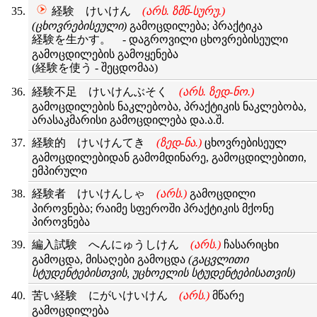
経験 けいけん
(არს. ზმნ-სურუ.)
(ცხოვრებისეული)
გამოცდილება; პრაქტიკა
経験を生かす。 - დაგროვილი ცხოვრებისეული
გამოცდილების გამოყენება
(経験を使う - შეცდომაა)
経験不足 けいけんぶそく
(არს. ზედ-ნო.)
გამოცდილების ნაკლებობა, პრაქტიკის ნაკლებობა,
არასაკმარისი გამოცდილება და.ა.შ.
経験的 けいけんてき
(ზედ-ნა.)
ცხოვრებისეულ
გამოცდილებიდან გამომდინარე, გამოცდილებითი,
ემპირული
経験者 けいけんしゃ
(არს.)
გამოცდილი
პიროვნება; რაიმე სფეროში პრაქტიკის მქონე
პიროვნება
編入試験 へんにゅうしけん
(არს.)
ჩასარიცხი
გამოცდა, მისაღები გამოცდა
(გაცვლითი
სტუდენტებისთვის, უცხოელის სტუდენტებისათვის)
苦い経験 にがいけいけん
(არს.)
მწარე
გამოცდილება