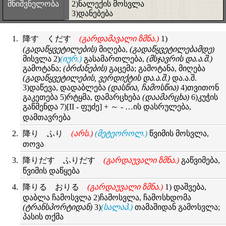
მნიშვნელობა
2)ნალექის მოსვლა
3)დანებება
降す くだす
(გარდამავალი ზმნა.)
1)
(გადაწყვეტილების)
მიღება,
(გადაწყვეტილებამდე)
მისვლა 2)
(იურ.)
გასამართლება,
(მსჯავრის და.ა.შ.)
გამოტანა;
(ბრძანების)
გაცემა; გამოტანა, მიღება
(გადაწყვეტილების, ვერდიქტის და.ა.შ.)
და.ა.შ.
3)დაწევა, დადაბლება
(დასწია, ჩამოსწია)
4)თვითონ
გაკეთება 5)რტყმა, დამარცხება
(დაამარცხა)
6)კუჭის
გაწმენდა 7)[II - ფუძე] + ～ - …ის დასრულება,
დამთავრება
降り ふり
(არს.)
(მეტეოროლ.)
წვიმის მოსვლა,
თოვა
降りだす ふりだす
(გარდაუვალი ზმნა.)
გაწვიმება,
წვიმის დაწყება
降りる おりる
(გარდაუვალი ზმნა.)
1) დაშვება,
დაბლა ჩამოსვლა 2)ჩამოსვლა, ჩამოსხდომა
(ტრანსპორტიდან)
3)
(სალაპ.)
თამაშიდან გამოსვლა;
პასის თქმა