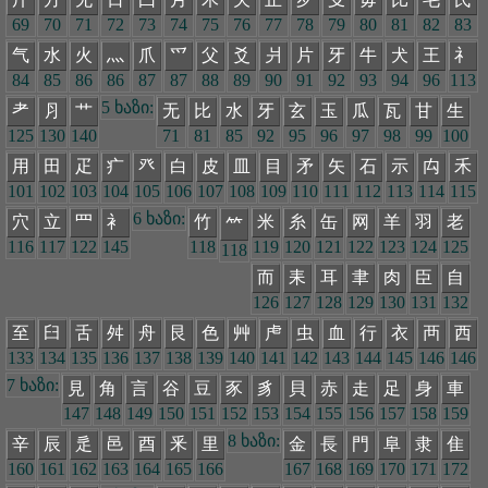
69
70
71
72
73
74
75
76
77
78
79
80
81
82
83
气
水
火
灬
爪
爫
父
爻
爿
片
牙
牛
犬
王
礻
84
85
86
86
87
87
88
89
90
91
92
93
94
96
113
5 ხაზი:
耂
⺼
艹
无
比
水
牙
玄
玉
瓜
瓦
甘
生
125
130
140
71
81
85
92
95
96
97
98
99
100
用
田
疋
疒
癶
白
皮
皿
目
矛
矢
石
示
禸
禾
101
102
103
104
105
106
107
108
109
110
111
112
113
114
115
6 ხაზი:
穴
立
罒
衤
竹
米
糸
缶
网
羊
羽
老
𥫗
116
117
122
145
118
119
120
121
122
123
124
125
118
而
耒
耳
聿
肉
臣
自
126
127
128
129
130
131
132
至
臼
舌
舛
舟
艮
色
艸
虍
虫
血
行
衣
襾
西
133
134
135
136
137
138
139
140
141
142
143
144
145
146
146
7 ხაზი:
見
角
言
谷
豆
豕
豸
貝
赤
走
足
身
車
147
148
149
150
151
152
153
154
155
156
157
158
159
8 ხაზი:
辛
辰
辵
邑
酉
釆
里
金
長
門
阜
隶
隹
160
161
162
163
164
165
166
167
168
169
170
171
172