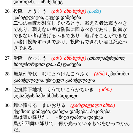
დროდან, …ის შემდეგ
投降 とうこう
(არს. ზმნ-სურუ.)
(სამხ.)
კაპიტულაცია, ტყვედ დანებება
二つの軍隊が対立しているとき、戦える者は戦うべき
であり、戦えない者は防御に回るべきであり、防御が
できない者は逃げるべきであり、逃げることができな
い者は投降すべきであり、投降もできない者は死ぬべ
きである。
滑降 かっこう
(არს. ზმნ-სურუ.)
(თხილამურებით,
სნოუბორდით და.ა.შ.)
დაშვება
無条件降伏 むじょうけんこうふく
(არს.)
უპირობო
კაპიტულაცია, უსიტყვო კაპიტულაცია
空挺降下地域 くうていこうかちいき
(არს.)
დესანტის ჩამოსხმის ადგილი
舞い降りる まいおりる
(გარდაუვალი ზმნა.)
ქვემოთ დაშვება, დაბლა დაშვება, პიკირება
鳥は舞い降りた。 - ჩიტი დაბლა დაეშვა
烏が1羽舞い降りて、何か光っているものをひっつかん
だ。