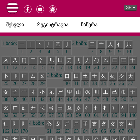
შესვლა
რეგისტრაცია
ჩაწერა
1 ხაზი:
2 ხაზი:
一
丨
丶
丿
乙
亅
二
亠
人
亻
儿
1
2
3
4
5
6
7
8
9
9
10
入
八
冂
冖
冫
几
凵
刀
刂
力
勹
匕
匚
匸
十
11
12
13
14
15
16
17
18
18
19
20
21
22
23
24
3 ხაზი:
卜
卩
厂
厶
又
口
囗
土
士
夂
夊
夕
大
25
26
27
28
29
30
31
32
33
34
35
36
37
女
子
宀
寸
小
尢
尸
屮
山
巛
川
工
己
巾
干
38
39
40
41
42
43
44
45
46
47
47
48
49
50
51
幺
广
廴
廾
弋
弓
彐
彑
彡
彳
忄
扌
氵
犭
艹
52
53
54
55
56
57
58
58
59
60
61
64
85
94
140
4 ხაზი:
辶
阝
阝
心
戈
戶
戸
手
支
攴
攵
文
斗
162
163
170
61
62
63
63
64
65
66
66
67
68
斤
方
无
日
曰
月
木
欠
止
歹
殳
毋
比
毛
氏