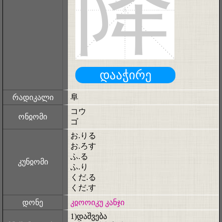
降
დააჭირე
阜
რადიკალი
コウ
ონჲომი
ゴ
お.りる
お.ろす
ふ.る
კუნჲომი
ふ.り
くだ.る
くだ.す
დონე
კჲოოიკუ კანჯი
1)დაშვება