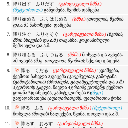
降り出す ふりだす
(გარდაუვალი ზმნა.)
(მეტეოროლ.)
გაწვიმება, წვიმის დაწყება
降り始める ふりはじめる
(ზმნა.)
(თოვლის, წვიმის
და.ა.შ.)
წამოწყება, დაწყება
降り注ぐ ふりそそぐ
(გარდაუვალი ზმნა.)
(წვიმის,
მზის სხივების და.ა.შ.)
თავსხმა, კოკისპირული,
შემოსვლა და.ა.შ.
降り積もる ふりつもる
(ზმნა.)
მოსვლა და ავსება-
ამოვსება
(მაგ. თოვლით, წვიმით)
; სქლად დადება
降る くだる
(გარდაუვალი ზმნა.)
1)დაშვება,
ქვემოთ ჩასვლა 2)გაცემა
(გაცემულია)
, გამოტანა
(გამოტანილია)
(ბრძანება, გადაწყვეტილება და.ა.შ.)
3)
(დროის)
გავლა, ჩავლა 4)
(რაიმე დონეზე)
ქვემოთ
ყოფნა 5)დანებება, კაპიტულირება 6)
(მედ.)
გაფაღარათება
(აფაღარათებს)
, ფაღარათის ქონა
降る ふる
(გარდაუვალი ზმნა.)
(მეტეოროლ.)
მოსვლა
(მოდის)
ნალექები, წვიმა, თოვლი და.ა.შ.
降ろす おろす
(გარდამავალი ზმნა.)