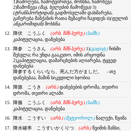
1)ჩამოღება, ჩამოტვირთვა, მოხსნა, ჩამოწევა
2)ჩამოწევა
(მაგ. ხელების ჩამოწევა)
3)
(ტრანსპორტიდან)
გადმოსვლაში დახმარება,
გაჩერება მანქანის რათა მგზავრი ჩავიდეს 4)
(ფულის
ანგარიშიდან)
მოხსნა
降伏 こうふく
(არს. ზმნ-სურუ.)
(სამხ.)
კაპიტულაცია, დანებება
降参 こうさん
(არს. ზმნ-სურუ.)
1)
(გადატ.)
ჩიხში
შესვლა; რა უნდა გააკეთო, იმის არცოდნა
2)კაპიტულაცია, დამარცხების აღიარება, ტყვედ
დანებება
降参するくらいなら、死んだ方がましだ。 - თუ
დანებებაა, მაშინ სიკვდილი სჯობია
降旗 こうき
(არს.)
დანებების დროშა, თეთრი
დროშა, თეთრი ალამი
降服 こうふく
(არს. ზმნ-სურუ.)
(სამხ.)
კაპიტულაცია, დანებება
降水 こうすい
(არს.)
(მეტეოროლ.)
ნალექი, წვიმა
降水確率 こうすいかくりつ
(არს.)
წვიმის შანსი,