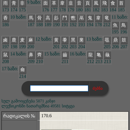
9 ხაზი:
雨
青
非
面
革
韋
韭
音
頁
風
飛
食
首
173
174
175
176
177
178
179
180
181
182
183
184
185
10 ხაზი:
11 ხაზი:
香
馬
骨
高
髟
鬥
鬯
鬲
鬼
韋
竜
186
187
188
189
190
191
192
193
194
178
212
魚
鳥
195
196
12 ხაზი:
13 ხაზი:
鹵
鹿
麦
麻
黄
黍
黑
黹
黽
鼎
鼓
197
198
199
200
201
202
203
204
205
206
207
14 ხაზი:
15 ხაზი:
16 ხაზი:
鼠
鼻
齊
齒
龍
亀
龜
208
209
210
211
212
213
213
17 ხაზი:
龠
214
სულ გამოიყენება 5071 კანჯი
ლექსიკონში ნათარგმნია 49581 სიტყვა
170.6
რადიკალის №