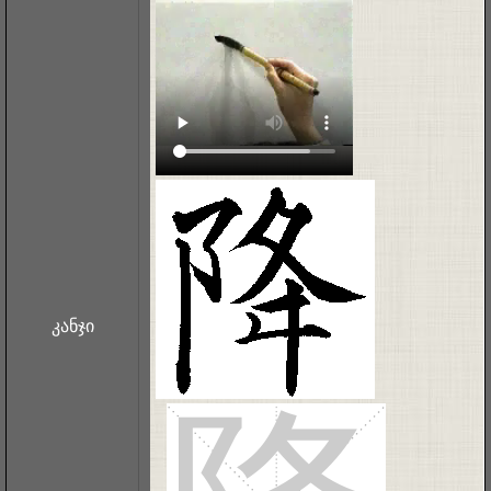
კანჯი