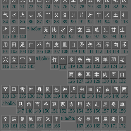
69
70
71
72
73
74
75
76
77
78
79
80
81
82
83
气
水
火
灬
爪
爫
父
爻
爿
片
牙
牛
犬
王
礻
84
85
86
86
87
87
88
89
90
91
92
93
94
96
113
5 ხაზი:
耂
⺼
艹
无
比
水
牙
玄
玉
瓜
瓦
甘
生
125
130
140
71
81
85
92
95
96
97
98
99
100
用
田
疋
疒
癶
白
皮
皿
目
矛
矢
石
示
禸
禾
101
102
103
104
105
106
107
108
109
110
111
112
113
114
115
6 ხაზი:
穴
立
罒
衤
竹
米
糸
缶
网
羊
羽
老
𥫗
116
117
122
145
118
119
120
121
122
123
124
125
118
而
耒
耳
聿
肉
臣
自
126
127
128
129
130
131
132
至
臼
舌
舛
舟
艮
色
艸
虍
虫
血
行
衣
襾
西
133
134
135
136
137
138
139
140
141
142
143
144
145
146
146
7 ხაზი:
見
角
言
谷
豆
豕
豸
貝
赤
走
足
身
車
147
148
149
150
151
152
153
154
155
156
157
158
159
8 ხაზი:
辛
辰
辵
邑
酉
釆
里
金
長
門
阜
隶
隹
160
161
162
163
164
165
166
167
168
169
170
171
172