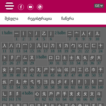
შესვლა
რეგისტრაცია
ჩაწერა
1 ხაზი:
2 ხაზი:
一
丨
丶
丿
乙
亅
二
亠
人
亻
儿
1
2
3
4
5
6
7
8
9
9
10
入
八
冂
冖
冫
几
凵
刀
刂
力
勹
匕
匚
匸
十
11
12
13
14
15
16
17
18
18
19
20
21
22
23
24
3 ხაზი:
卜
卩
厂
厶
又
口
囗
土
士
夂
夊
夕
大
25
26
27
28
29
30
31
32
33
34
35
36
37
女
子
宀
寸
小
尢
尸
屮
山
巛
川
工
己
巾
干
38
39
40
41
42
43
44
45
46
47
47
48
49
50
51
幺
广
廴
廾
弋
弓
彐
彑
彡
彳
忄
扌
氵
犭
艹
52
53
54
55
56
57
58
58
59
60
61
64
85
94
140
4 ხაზი:
辶
阝
阝
心
戈
戶
戸
手
支
攴
攵
文
斗
162
163
170
61
62
63
63
64
65
66
66
67
68
斤
方
无
日
曰
月
木
欠
止
歹
殳
毋
比
毛
氏