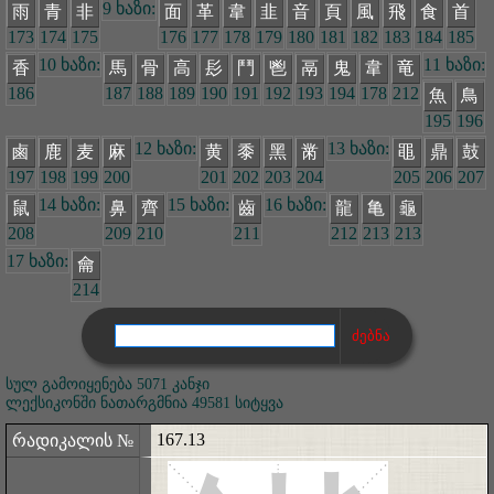
9 ხაზი:
雨
青
非
面
革
韋
韭
音
頁
風
飛
食
首
173
174
175
176
177
178
179
180
181
182
183
184
185
10 ხაზი:
11 ხაზი:
香
馬
骨
高
髟
鬥
鬯
鬲
鬼
韋
竜
186
187
188
189
190
191
192
193
194
178
212
魚
鳥
195
196
12 ხაზი:
13 ხაზი:
鹵
鹿
麦
麻
黄
黍
黑
黹
黽
鼎
鼓
197
198
199
200
201
202
203
204
205
206
207
14 ხაზი:
15 ხაზი:
16 ხაზი:
鼠
鼻
齊
齒
龍
亀
龜
208
209
210
211
212
213
213
17 ხაზი:
龠
214
სულ გამოიყენება 5071 კანჯი
ლექსიკონში ნათარგმნია 49581 სიტყვა
167.13
რადიკალის №