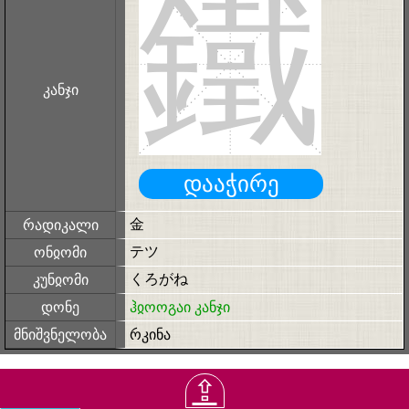
鐵
კანჯი
დააჭირე
金
რადიკალი
テツ
ონჲომი
くろがね
კუნჲომი
დონე
ჰჲოოგაი კანჯი
მნიშვნელობა
რკინა
⇪