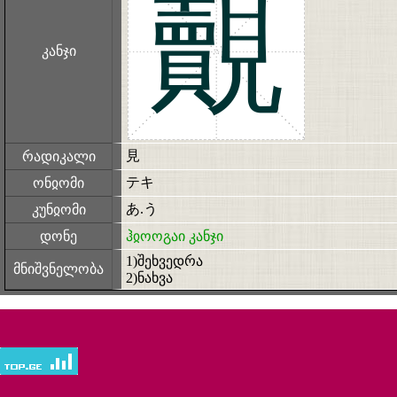
覿
კანჯი
見
რადიკალი
テキ
ონჲომი
あ.う
კუნჲომი
დონე
ჰჲოოგაი კანჯი
1)შეხვედრა
მნიშვნელობა
2)ნახვა