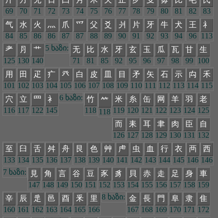
69
70
71
72
73
74
75
76
77
78
79
80
81
82
83
气
水
火
灬
爪
爫
父
爻
爿
片
牙
牛
犬
王
礻
84
85
86
86
87
87
88
89
90
91
92
93
94
96
113
5 ხაზი:
耂
⺼
艹
无
比
水
牙
玄
玉
瓜
瓦
甘
生
125
130
140
71
81
85
92
95
96
97
98
99
100
用
田
疋
疒
癶
白
皮
皿
目
矛
矢
石
示
禸
禾
101
102
103
104
105
106
107
108
109
110
111
112
113
114
115
6 ხაზი:
穴
立
罒
衤
竹
米
糸
缶
网
羊
羽
老
𥫗
116
117
122
145
118
119
120
121
122
123
124
125
118
而
耒
耳
聿
肉
臣
自
126
127
128
129
130
131
132
至
臼
舌
舛
舟
艮
色
艸
虍
虫
血
行
衣
襾
西
133
134
135
136
137
138
139
140
141
142
143
144
145
146
146
7 ხაზი:
見
角
言
谷
豆
豕
豸
貝
赤
走
足
身
車
147
148
149
150
151
152
153
154
155
156
157
158
159
8 ხაზი:
辛
辰
辵
邑
酉
釆
里
金
長
門
阜
隶
隹
160
161
162
163
164
165
166
167
168
169
170
171
172