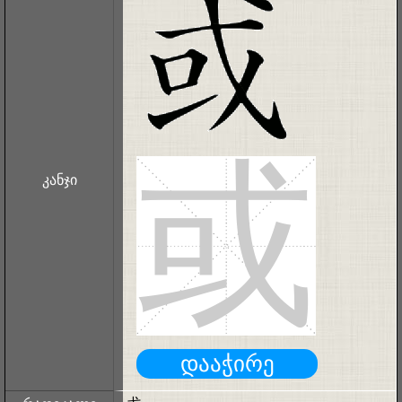
或
კანჯი
დააჭირე