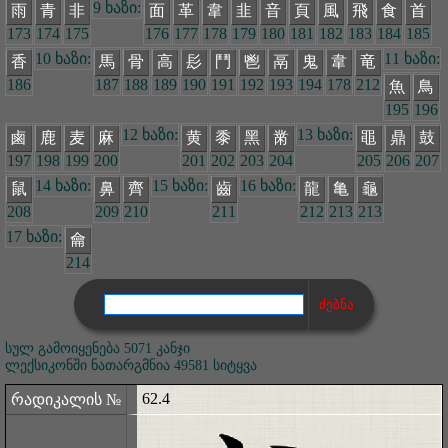
9 ხაზი:
雨
青
非
面
革
韋
韭
音
頁
風
飛
食
首
173
174
175
176
177
178
179
180
181
182
183
184
185
10 ხაზი:
11 ხაზი:
香
馬
骨
高
髟
鬥
鬯
鬲
鬼
韋
竜
186
187
188
189
190
191
192
193
194
178
212
魚
鳥
195
196
12 ხაზი:
13 ხაზი:
鹵
鹿
麦
麻
黄
黍
黑
黹
黽
鼎
鼓
197
198
199
200
201
202
203
204
205
206
207
14 ხაზი:
15 ხაზი:
16 ხაზი:
鼠
鼻
齊
齒
龍
亀
龜
208
209
210
211
212
213
213
17 ხაზი:
龠
214
სულ გამოიყენება 5071 კანჯი
ლექსიკონში ნათარგმნია 49581 სიტყვა
62.4
რადიკალის №