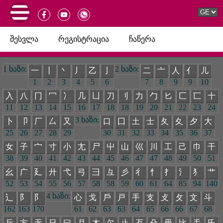
შესვლა
რეგისტრაცია
ჩაწერა
1 ხაზი:
2 ხაზი:
一
丨
丶
丿
乙
亅
二
亠
人
亻
儿
1
2
3
4
5
6
7
8
9
9
10
入
八
冂
冖
冫
几
凵
刀
刂
力
勹
匕
匚
匸
十
11
12
13
14
15
16
17
18
18
19
20
21
22
23
24
3 ხაზი:
卜
卩
厂
厶
又
口
囗
土
士
夂
夊
夕
大
25
26
27
28
29
30
31
32
33
34
35
36
37
女
子
宀
寸
小
尢
尸
屮
山
巛
川
工
己
巾
干
38
39
40
41
42
43
44
45
46
47
47
48
49
50
51
幺
广
廴
廾
弋
弓
彐
彑
彡
彳
忄
扌
氵
犭
艹
52
53
54
55
56
57
58
58
59
60
61
64
85
94
140
4 ხაზი:
辶
阝
阝
心
戈
戶
戸
手
支
攴
攵
文
斗
162
163
170
61
62
63
63
64
65
66
66
67
68
斤
方
无
日
曰
月
木
欠
止
歹
殳
毋
比
毛
氏