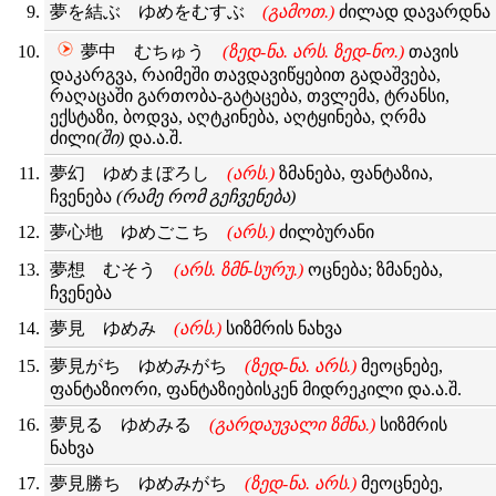
夢を結ぶ ゆめをむすぶ
(გამოთ.)
ძილად დავარდნა
夢中 むちゅう
(ზედ-ნა. არს. ზედ-ნო.)
თავის
დაკარგვა, რაიმეში თავდავიწყებით გადაშვება,
რაღაცაში გართობა-გატაცება, თვლემა, ტრანსი,
ექსტაზი, ბოდვა, აღტკინება, აღტყინება, ღრმა
ძილი
(ში)
და.ა.შ.
夢幻 ゆめまぼろし
(არს.)
ზმანება, ფანტაზია,
ჩვენება
(რამე რომ გეჩვენება)
夢心地 ゆめごこち
(არს.)
ძილბურანი
夢想 むそう
(არს. ზმნ-სურუ.)
ოცნება; ზმანება,
ჩვენება
夢見 ゆめみ
(არს.)
სიზმრის ნახვა
夢見がち ゆめみがち
(ზედ-ნა. არს.)
მეოცნებე,
ფანტაზიორი, ფანტაზიებისკენ მიდრეკილი და.ა.შ.
夢見る ゆめみる
(გარდაუვალი ზმნა.)
სიზმრის
ნახვა
夢見勝ち ゆめみがち
(ზედ-ნა. არს.)
მეოცნებე,