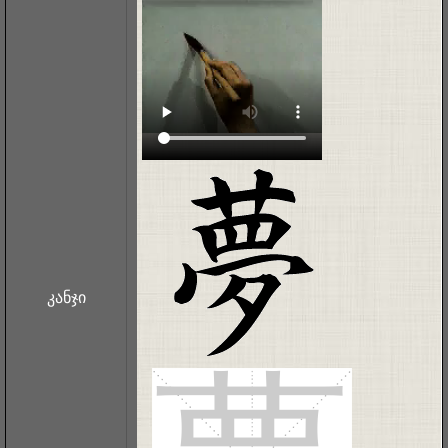
კანჯი