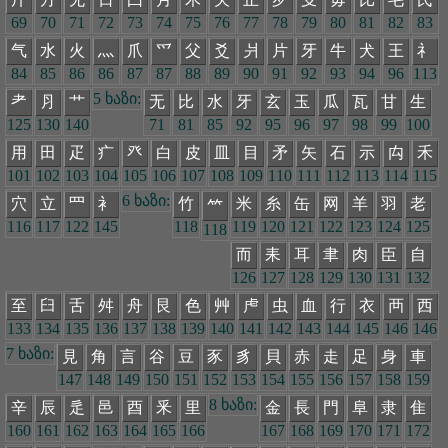
69
70
71
72
73
74
75
76
77
78
79
80
81
82
83
气
水
火
灬
爪
爫
父
爻
爿
片
牙
牛
犬
王
礻
84
85
86
86
87
87
88
89
90
91
92
93
94
96
113
5 ხაზი:
耂
⺼
艹
无
比
水
牙
玄
玉
瓜
瓦
甘
生
125
130
140
71
81
85
92
95
96
97
98
99
100
用
田
疋
疒
癶
白
皮
皿
目
矛
矢
石
示
禸
禾
101
102
103
104
105
106
107
108
109
110
111
112
113
114
115
6 ხაზი:
穴
立
罒
衤
竹
米
糸
缶
网
羊
羽
老
𥫗
116
117
122
145
118
119
120
121
122
123
124
125
118
而
耒
耳
聿
肉
臣
自
126
127
128
129
130
131
132
至
臼
舌
舛
舟
艮
色
艸
虍
虫
血
行
衣
襾
西
133
134
135
136
137
138
139
140
141
142
143
144
145
146
146
7 ხაზი:
見
角
言
谷
豆
豕
豸
貝
赤
走
足
身
車
147
148
149
150
151
152
153
154
155
156
157
158
159
8 ხაზი:
辛
辰
辵
邑
酉
釆
里
金
長
門
阜
隶
隹
160
161
162
163
164
165
166
167
168
169
170
171
172