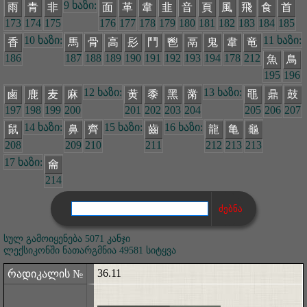
9 ხაზი:
雨
青
非
面
革
韋
韭
音
頁
風
飛
食
首
173
174
175
176
177
178
179
180
181
182
183
184
185
10 ხაზი:
11 ხაზი:
香
馬
骨
高
髟
鬥
鬯
鬲
鬼
韋
竜
186
187
188
189
190
191
192
193
194
178
212
魚
鳥
195
196
12 ხაზი:
13 ხაზი:
鹵
鹿
麦
麻
黄
黍
黑
黹
黽
鼎
鼓
197
198
199
200
201
202
203
204
205
206
207
14 ხაზი:
15 ხაზი:
16 ხაზი:
鼠
鼻
齊
齒
龍
亀
龜
208
209
210
211
212
213
213
17 ხაზი:
龠
214
სულ გამოიყენება 5071 კანჯი
ლექსიკონში ნათარგმნია 49581 სიტყვა
36.11
რადიკალის №