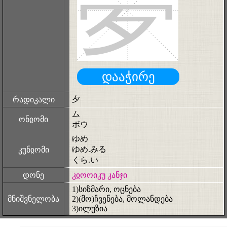
夢
დააჭირე
夕
რადიკალი
ム
ონჲომი
ボウ
ゆめ
ゆめ.みる
კუნჲომი
くら.い
დონე
კჲოოიკუ კანჯი
1)სიზმარი, ოცნება
მნიშვნელობა
2)(მო)ჩვენება, მოლანდება
3)ილუზია