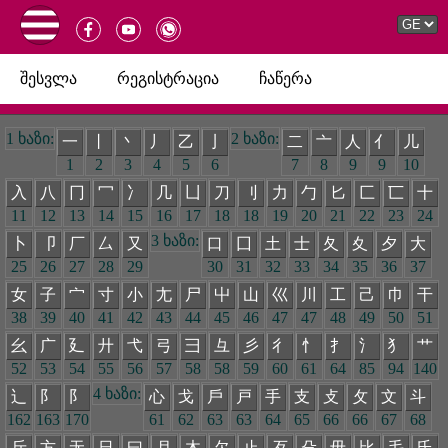
შესვლა
რეგისტრაცია
ჩაწერა
1 ხაზი:
2 ხაზი:
一
丨
丶
丿
乙
亅
二
亠
人
亻
儿
1
2
3
4
5
6
7
8
9
9
10
入
八
冂
冖
冫
几
凵
刀
刂
力
勹
匕
匚
匸
十
11
12
13
14
15
16
17
18
18
19
20
21
22
23
24
3 ხაზი:
卜
卩
厂
厶
又
口
囗
土
士
夂
夊
夕
大
25
26
27
28
29
30
31
32
33
34
35
36
37
女
子
宀
寸
小
尢
尸
屮
山
巛
川
工
己
巾
干
38
39
40
41
42
43
44
45
46
47
47
48
49
50
51
幺
广
廴
廾
弋
弓
彐
彑
彡
彳
忄
扌
氵
犭
艹
52
53
54
55
56
57
58
58
59
60
61
64
85
94
140
4 ხაზი:
辶
阝
阝
心
戈
戶
戸
手
支
攴
攵
文
斗
162
163
170
61
62
63
63
64
65
66
66
67
68
斤
方
无
日
曰
月
木
欠
止
歹
殳
毋
比
毛
氏