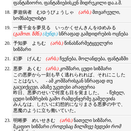
ფანტაზიორი, ფანტაზიებისკენ მიდრეკილი და.ა.შ.
夢遊病者 むゆうびょうしゃ
(არს.)
მთვარეული,
სომნაბულისტი
一攫千金を夢見る いっかくせんきんをゆめみる
(გამოთ. ზმნ.)
(ბუნდ.)
სწრაფად გამდიდრების ოცნება
予知夢 よちむ
(არს.)
წინასწარმეტყველური
სიზმარი
幻夢 げんむ
(არს.)
ჩვენება, მოლანდება, ფანტაზმი
悪夢 あくむ
(არს.)
კოშმარი, ცუდი სიზმარი
この悪夢から一刻も早く逃れられれば、それにこした
ことはない。 - ამ კოშმარისგან სწრაფად თუ
გა(ვ)იქცევი, ამაზე უკეთესი არაფერია
昨日、悪夢のせいで何度も目を覚ました。 - წუხელ,
ცუდი სიზმრების გამო რამდენჯერმე გამეღვიძა
みんなは、しだいに幻想的になりまさる悪夢の中で、
悪魔のように立ち働いていた。
明晰夢 めいせきむ
(არს.)
ნათელი სიზმარი,
მკაფიო სიზმარი
(როდესაც ზილშივე ხვდები რომ