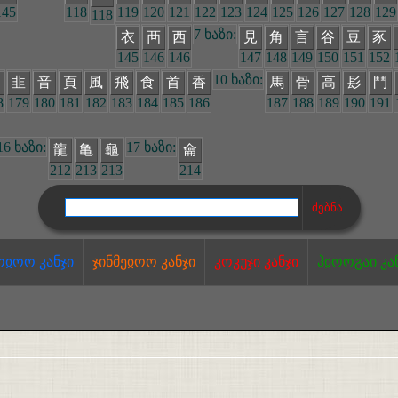
145
118
119
120
121
122
123
124
125
126
127
128
129
118
7 ხაზი:
衣
襾
西
見
角
言
谷
豆
豕
145
146
146
147
148
149
150
151
152
10 ხაზი:
韭
音
頁
風
飛
食
首
香
馬
骨
高
髟
鬥
8
179
180
181
182
183
184
185
186
187
188
189
190
191
16 ხაზი:
17 ხაზი:
龍
亀
龜
龠
212
213
213
214
ოჲოო კანჯი
ჯინმეჲოო კანჯი
კოკუჯი კანჯი
ჰჲოოგაი კა