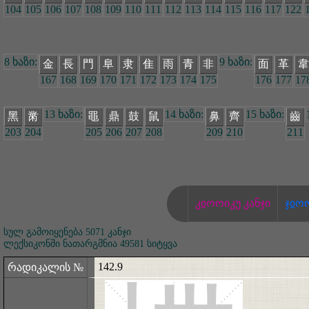
104
105
106
107
108
109
110
111
112
113
114
115
116
117
122
8 ხაზი:
9 ხაზი:
金
長
門
阜
隶
隹
雨
青
非
面
革
韋
167
168
169
170
171
172
173
174
175
176
177
17
13 ხაზი:
14 ხაზი:
15 ხაზი:
黑
黹
黽
鼎
鼓
鼠
鼻
齊
齒
203
204
205
206
207
208
209
210
211
კჲოოიკუ კანჯი
ჯჲო
სულ გამოიყენება 5071 კანჯი
ლექსიკონში ნათარგმნია 49581 სიტყვა
142.9
რადიკალის №