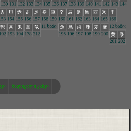
130
131
132
133
134
135
136
137
138
139
140
141
142
143
144
豸
貝
赤
走
足
身
車
辛
辰
辵
邑
酉
釆
里
153
154
155
156
157
158
159
160
161
162
163
164
165
166
11 ხაზი:
12 ხაზი:
鬯
鬲
鬼
韋
竜
魚
鳥
鹵
鹿
麦
麻
192
193
194
178
212
195
196
197
198
199
200
黄
黍
201
202
ნჯი
რადიკალი კანჯი