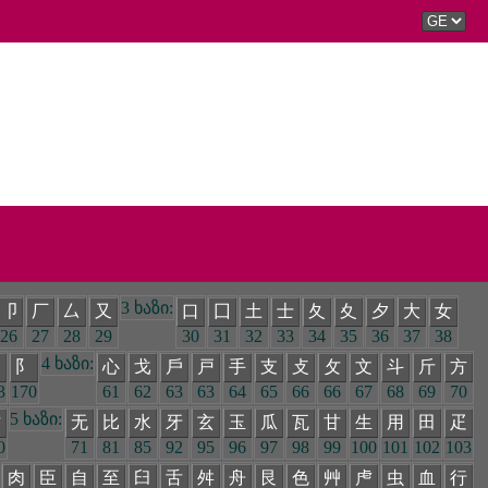
3 ხაზი:
卩
厂
厶
又
口
囗
土
士
夂
夊
夕
大
女
26
27
28
29
30
31
32
33
34
35
36
37
38
4 ხაზი:
阝
阝
心
戈
戶
戸
手
支
攴
攵
文
斗
斤
方
3
170
61
62
63
63
64
65
66
66
67
68
69
70
5 ხაზი:
艹
无
比
水
牙
玄
玉
瓜
瓦
甘
生
用
田
疋
0
71
81
85
92
95
96
97
98
99
100
101
102
103
肉
臣
自
至
臼
舌
舛
舟
艮
色
艸
虍
虫
血
行