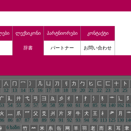
ლები
ლექსიკონი
პარტნიორები
კონტაქტი
辞書
パートナー
お問い合わせ
八
冂
冖
冫
几
凵
刀
刂
力
勹
匕
匚
匸
十
卜
12
13
14
15
16
17
18
18
19
20
21
22
23
24
25
广
廴
廾
弋
弓
彐
彑
彡
彳
忄
扌
氵
犭
艹
辶
53
54
55
56
57
58
58
59
60
61
64
85
94
140
162
16
火
灬
爪
爫
父
爻
爿
片
牙
牛
犬
王
礻
耂
⺼
86
86
87
87
88
89
90
91
92
93
94
96
113
125
130
14
6 ხაზი:
衤
竹
米
糸
缶
网
羊
羽
老
而
耒
耳
聿
𥫗