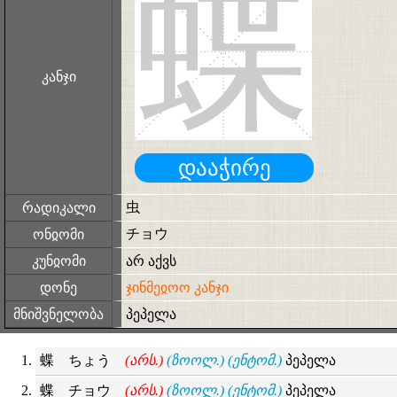
蝶
კანჯი
დააჭირე
虫
რადიკალი
チョウ
ონჲომი
კუნჲომი
არ აქვს
დონე
ჯინმეჲოო კანჯი
მნიშვნელობა
პეპელა
蝶 ちょう
(არს.)
(ზოოლ.)
(ენტომ.)
პეპელა
蝶 チョウ
(არს.)
(ზოოლ.)
(ენტომ.)
პეპელა