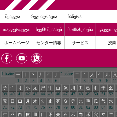
შესვლა
რეგისტრაცია
ჩაწერა
თავფურცელი
ჩვენს შესახებ
მომსახურება
გაკვეთი
ホームページ
センター情報
サービス
授業
1 ხაზი:
2 ხაზი:
一
丨
丶
丿
乙
亅
二
亠
人
亻
儿
入
1
2
3
4
5
6
7
8
9
9
10
11
子
宀
寸
小
尢
尸
屮
山
巛
川
工
己
巾
干
幺
39
40
41
42
43
44
45
46
47
47
48
49
50
51
52
无
日
曰
月
木
欠
止
歹
殳
毋
比
毛
氏
气
水
71
72
73
74
75
76
77
78
79
80
81
82
83
84
85
疒
癶
白
皮
皿
目
矛
矢
石
示
禸
禾
穴
立
罒